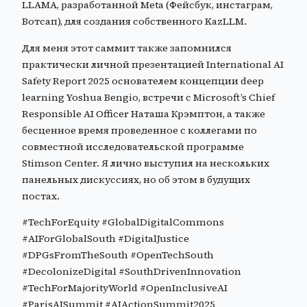
LLAMA, разработанной Meta (Фейсбук, инстаграм,
Вотсап), для создания собственного KazLLM.
Для меня этот саммит также запомнился
практически личной презентацией International AI
Safety Report 2025 основателем концепции deep
learning Yoshua Bengio, встречи с Microsoft’s Chief
Responsible AI Officer Наташа Крэмптон, а также
бесценное время проведенное с коллегами по
совместной исследовательской программе
Stimson Center. Я лично выступил на нескольких
панельных дискуссиях, но об этом в будущих
постах.
#TechForEquity #GlobalDigitalCommons
#AIForGlobalSouth #DigitalJustice
#DPGsFromTheSouth #OpenTechSouth
#DecolonizeDigital #SouthDrivenInnovation
#TechForMajorityWorld #OpenInclusiveAI
#ParisAISummit #AIActionSummit2025