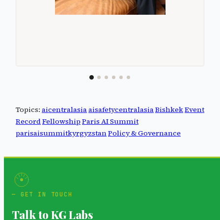
Topics:
aicentralasia
aisafetycentralasia
Bishkek
Event
Record
Fellowship
Paris AI Summit
parisaisummitkyrgyzstan
Policy & Governance
GET IN TOUCH
Talk to KG Labs