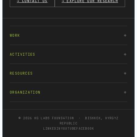
→ CONTACT US
→ EXPLORE OUR RESEARCH
WORK
ACTIVITIES
RESOURCES
ORGANIZATION
© 2026 KG LABS FOUNDATION · BISHKEK, KYRGYZ
REPUBLIC
LINKEDIN
YOUTUBE
FACEBOOK