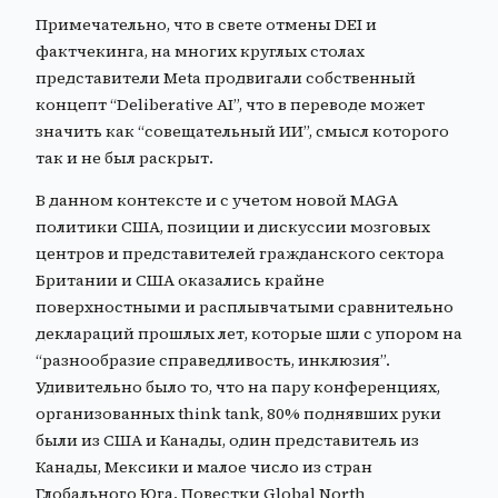
Примечательно, что в свете отмены DEI и
фактчекинга, на многих круглых столах
представители Meta продвигали собственный
концепт “Deliberative AI”, что в переводе может
значить как “совещательный ИИ”, смысл которого
так и не был раскрыт.
В данном контексте и с учетом новой MAGA
политики США, позиции и дискуссии мозговых
центров и представителей гражданского сектора
Британии и США оказались крайне
поверхностными и расплывчатыми сравнительно
деклараций прошлых лет, которые шли с упором на
“разнообразие справедливость, инклюзия”.
Удивительно было то, что на пару конференциях,
организованных think tank, 80% поднявших руки
были из США и Канады, один представитель из
Канады, Мексики и малое число из стран
Глобального Юга. Повестки Global North