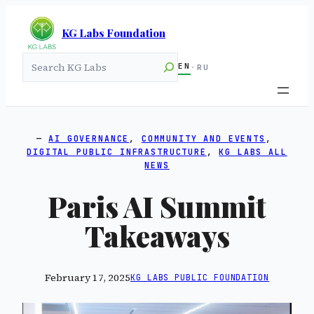
KG Labs Foundation
Search
EN
·
RU
AI GOVERNANCE
, 
COMMUNITY AND EVENTS
, 
DIGITAL PUBLIC INFRASTRUCTURE
, 
KG LABS ALL
NEWS
Paris AI Summit
Takeaways
February 17, 2025
KG LABS PUBLIC FOUNDATION