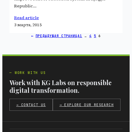
Republic…
Read article
3 марта, 2015
←
ПРЕДЫДУЩАЯ СТРАНИЦА
1
…
4
5
6
WORK WITH US
Work with KG Labs on responsible
digital transformation.
→ CONTACT US
→ EXPLORE OUR RESEARCH