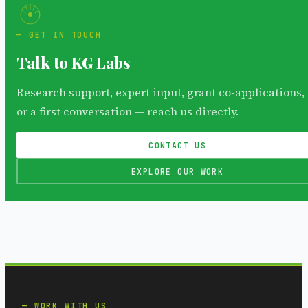
GET IN TOUCH
Talk to KG Labs
Research support, expert input, grant co-applications,
or a first conversation — reach us directly.
CONTACT US
EXPLORE OUR WORK
WORK WITH US