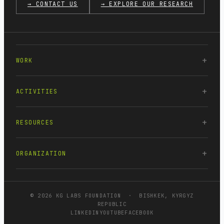
→ CONTACT US
→ EXPLORE OUR RESEARCH
WORK
ACTIVITIES
RESOURCES
ORGANIZATION
© 2026 KG LABS FOUNDATION · BISHKEK, KYRGYZ
REPUBLIC
LINKEDIN
YOUTUBE
FACEBOOK