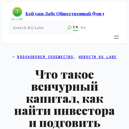
Кейджи Лабс Общественный Фонд
Search
EN
·
RU
ВДОХНОВЛЯЕМ СООБЩЕСТВО
, 
НОВОСТИ KG LABS
Что такое
венчурный
капитал, как
найти инвестора
и подговить