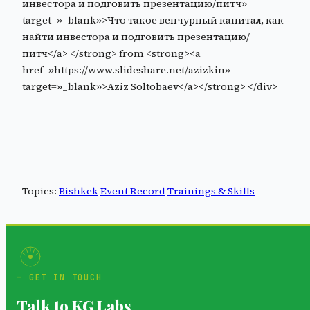
инвестора и подговить презентацию/питч»
target=»_blank»>Что такое венчурный капитал, как
найти инвестора и подговить презентацию/
питч</a> </strong> from <strong><a
href=»https://www.slideshare.net/azizkin»
target=»_blank»>Aziz Soltobaev</a></strong> </div>
Topics:
Bishkek
Event Record
Trainings & Skills
GET IN TOUCH
Talk to KG Labs