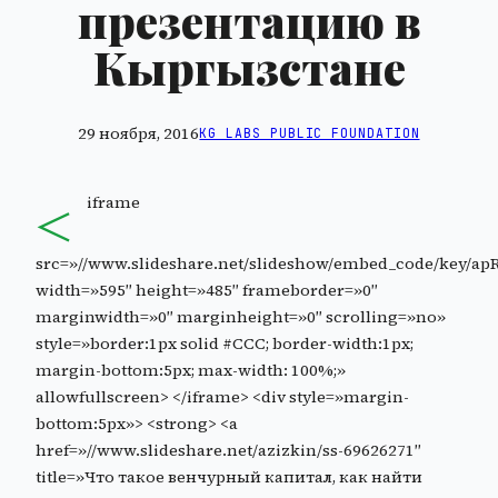
презентацию в
Кыргызстане
29 ноября, 2016
KG LABS PUBLIC FOUNDATION
<
iframe
src=»//www.slideshare.net/slideshow/embed_code/key/
width=»595″ height=»485″ frameborder=»0″
marginwidth=»0″ marginheight=»0″ scrolling=»no»
style=»border:1px solid #CCC; border-width:1px;
margin-bottom:5px; max-width: 100%;»
allowfullscreen> </iframe> <div style=»margin-
bottom:5px»> <strong> <a
href=»//www.slideshare.net/azizkin/ss-69626271″
title=»Что такое венчурный капитал, как найти